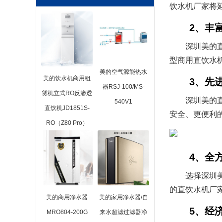
饮水机厂家将
2、丰
深圳美的
型商用直饮水
美的空气源能热水
美的饮水机商用租
3、先
器RSJ-100/MS-
赁机立式RO反渗透
深圳美的
540V1
直饮机JD1851S-
安全、更便利
RO（Z80 Pro）
4、全
选择深圳
的直饮水机厂
美的商用净水器
美的家用净水器/自
5、经
MRO804-200G
来水超滤过滤器净