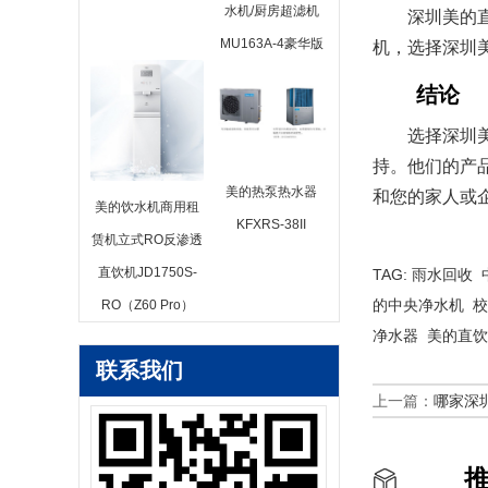
水机/厨房超滤机
深圳美的
MU163A-4豪华版
机，选择深圳
结论
选择深圳
持。他们的产
美的热泵热水器
和您的家人或
美的饮水机商用租
KFXRS-38II
赁机立式RO反渗透
直饮机JD1750S-
TAG:
雨水回收
的中央净水机
校
RO（Z60 Pro）
净水器
美的直饮
联系我们
上一篇：
哪家深