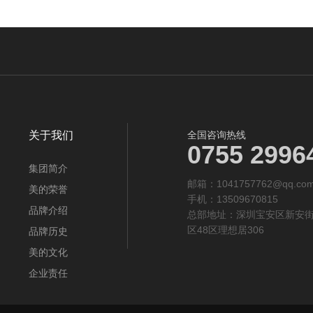
关于我们
全国咨询热线
0755 2996
集团简介
邮箱：1041757762@qq.co
美的荣誉
手机：13509670815
品牌介绍
总部地址：深圳宝安区新安
区48区理想居306
品牌历史
美的文化
企业责任